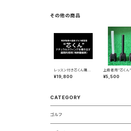
その他の商品
レッスン付き芯くん購入
上級者用”芯くん” ３
プラン (神奈川県平塚
セット(径7mm)
¥19,800
¥5,500
市・茅ヶ崎市・厚木市・
伊勢原市限定・指定の
ゴルフ練習場に出向き
ます)
CATEGORY
ゴルフ