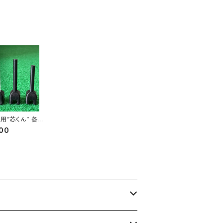
”芯くん” 各一
7mm)
00