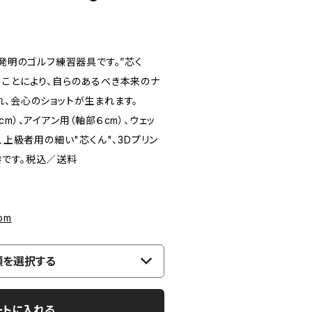
新発明のゴルフ練習器具です。”芯く
ることにより、自らのあるべき本来のナ
れ、会心のショットが生まれます。
m）、アイアン用（軸部６cm）、ウェッ
、上級者用の細い"芯くん"、3Dプリン
です。税込／送料
込
om
類を選択する
ートに入れる