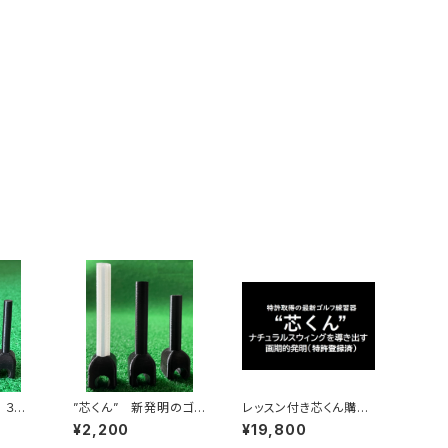
本
”芯くん” 新発明のゴル
レッスン付き芯くん購入
フ練習器具(径10mm)
プラン (神奈川県平塚
¥2,200
¥19,800
市・茅ヶ崎市・厚木市・