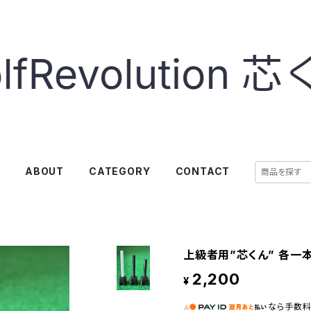
E
ABOUT
CATEGORY
CONTACT
上級者用”芯くん” 各一本
2,200
¥
なら
手数