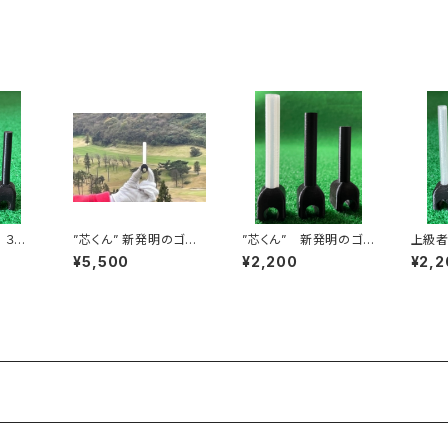
伊勢原市限定・指定の
ゴルフ練習場に出向き
ます)
本
”芯くん” 新発明のゴル
”芯くん” 新発明のゴル
上級者用
フ練習器具３本セット
フ練習器具(径10mm)
本(径
¥5,500
¥2,200
¥2,2
(径10mm)