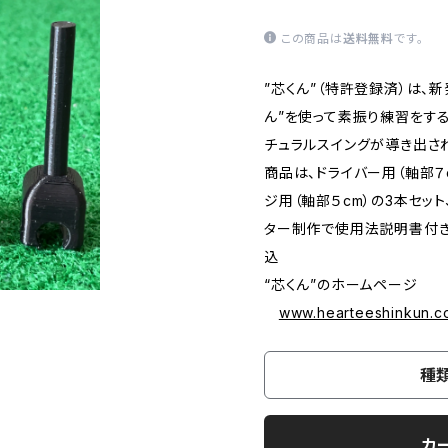
この商品は
送料無料
です。
”芯くん”（特許登録済）は、
ん”を使って素振り練習をす
チュラルスイングが導き出さ
商品は、ドライバー用（軸部７c
ジ用（軸部５cm）の3本セット
ター制作で使用法説明書付き
“芯くん”のホームページ
www.hearteeshinkun.c
種
カ