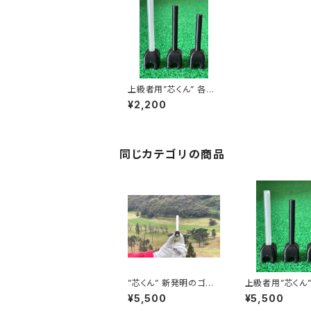
上級者用”芯くん” 各一
本(径7mm)
¥2,200
同じカテゴリの商品
”芯くん” 新発明のゴル
上級者用”芯くん” ３
フ練習器具３本セット
セット(径7mm)
¥5,500
¥5,500
(径10mm)