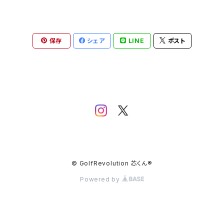
きます)
保存
シェア
LINE
ポスト
© GolfRevolution 芯くん®︎
Powered by