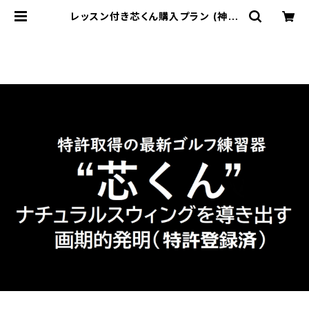
レッスン付き芯くん購入プラン (神奈
川県平塚市・茅ヶ崎市・厚木市・伊勢原
市限定・指定のゴルフ練習場に出向き
ます) | GolfRevolution 芯くん®︎