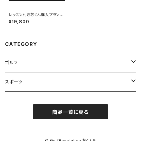
レッスン付き芯くん購入プラン
(神奈川県平塚市・茅ヶ崎市・厚
¥19,800
木市・伊勢原市限定・指定のゴル
フ練習場に出向きます)
CATEGORY
ゴルフ
練習器具
スポーツ
練習用品
ゴルフ
商品一覧に戻る
練習器具
ゴルフ用品
アクセサリー
© GolfRevolution 芯くん®︎