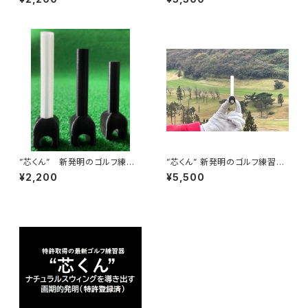
”芯くん” 新発明のゴルフ練習
”芯くん” 新発明のゴルフ練習器
器具(径10mm)
具３本セット(径10mm)
¥2,200
¥5,500